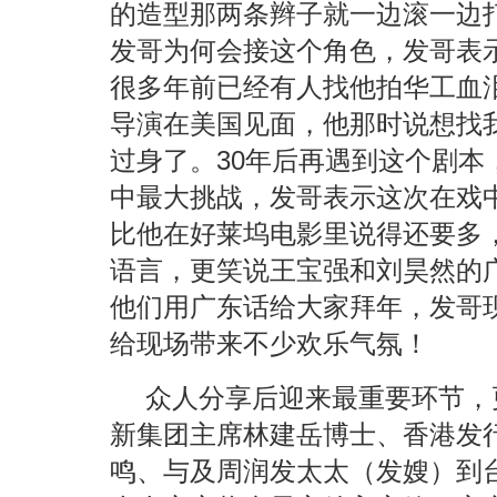
的造型那两条辫子就一边滚一边
发哥为何会接这个角色，发哥表
很多年前已经有人找他拍华工血泪
导演在美国见面，他那时说想找
过身了。30年后再遇到这个剧本
中最大挑战，发哥表示这次在戏
比他在好莱坞电影里说得还要多
语言，更笑说王宝强和刘昊然的
他们用广东话给大家拜年，发哥
给现场带来不少欢乐气氛！
众人分享后迎来最重要环节，
新集团主席林建岳博士、香港发
鸣、与及周润发太太（发嫂）到