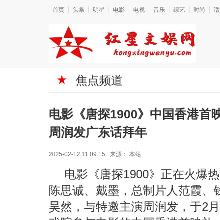
首页
头条
明星
电影
电视
音乐
综艺
时尚
话
焦点频道
电影《唐探1900》中国香港首
周润发广东话拜年
2025-02-12 11:09:15
来源：
本站
电影《唐探1900》正在火爆
陈思诚、戴墨，总制片人范霞、
昊然，与特邀主演周润发，于2月10日