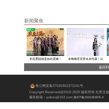
新闻聚焦
初见墨脱就是如此震撼！
余晚晚官宣更名余尚霖！以
《种地吧4》首播热血又催泪
新身份启新程，深耕东方美
返回列
学赋能青年成长
鲁公网安备37020302372241号
Copyright Reserved@2018-2020 版权所有 
服务邮箱：
yulezx@163.com
鲁ICP备20023638号-4