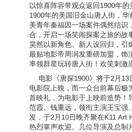
以惊喜阵容带观众返回1900年
1900年的美国旧金山唐人街，
美青年秦福因一场案件偶然结识，
合，开启一场笑闹探案之旅的故
昊然以新角色、新人设回归，引
最贴地影帝周润发重磅加盟，饰
率领群星玩转唐人街！欢笑刺激
电影《唐探1900》将于2月
电影院上映，而一众台前幕后极
首映礼，为电影于上映前造势！
范霞、钱重远，领衔主演王宝强
发，于2月10日晚齐聚在K11 Ar
热烈掌声欢迎。几位导演及总制