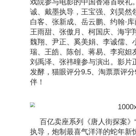
戏院参与电影的中国香港首映礼。
诚、戴墨执导，王宝强、刘昊然
白客、张新成、岳云鹏、约翰·
王雨甜、张傲月、柯国庆、海宇
魏翔、尹正、奚美娟、李诚儒、
瑞、王皓、陈创、蒋易、李宛妲
刘禹泽、张祎曈参与演出。影片
发酵，猫眼评分9.5、淘票票评分
伴！
百亿卖座系列《唐人街探案》
执导，炮制最喜气洋洋的蛇年新惊