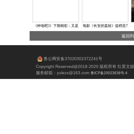
《种地吧3》下期精彩：又是
电影《长安的荔枝》提档至7
一年爱侬日 第三季农友齐聚
月18日 大鹏白客庄达菲长沙
返回列
后陡门
路演畅聊“荔枝小队”友情
鲁公网安备37020302372241号
Copyright Reserved@2018-2020 版权所有 
服务邮箱：
yulezx@163.com
鲁ICP备20023638号-4