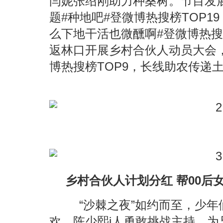
闫妮张绍刚助力种桑树。节目发
题#种地吧#登微博热搜榜TOP1
么下地干活也微醺啊#登微博热搜
返林口开展乡村合伙人动员大会，
博热搜榜TOP9，长线助农传递
乡村合伙人计划分红 帮00后
“沙棘之夜”如约而至，少年
欢。陈少熙i人勇敢挑战主持，