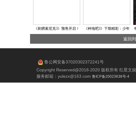
《刺猬索尼克3》预售开启！
《种地吧3》下期精彩：少年
速速购票解“索”2025开年欢
搭蚕架热火朝天 后陡门新建
返回列
乐！
紫薇树长廊
鲁公网安备37020302372241号
Copyright Reserved@2018-2020 版权所有 
服务邮箱：
yulezx@163.com
鲁ICP备20023638号-4