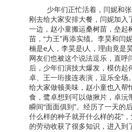
少年们正忙活着，闫妮和张
刚去给大家安排大餐，闫妮加入
一边，赵小童搬运桑树苗，垒起树
苗，“力王”再添实绩。李昊和闫妮
楠是e人，李昊是i人，理由竟是
网友们也被这个说法逗乐，直呼闫
后，少年们演技大爆发，模仿起
卓、王一珩接连表演，逗乐全场
给大家做顿美味，赵小童也入帮忙
食，鹭卓想到可以做揪片，卓沅
瞬间“面面俱到”。经历了一天的
什么样的种子就开什么样的花”
的劳动收获了很多知识，进入到