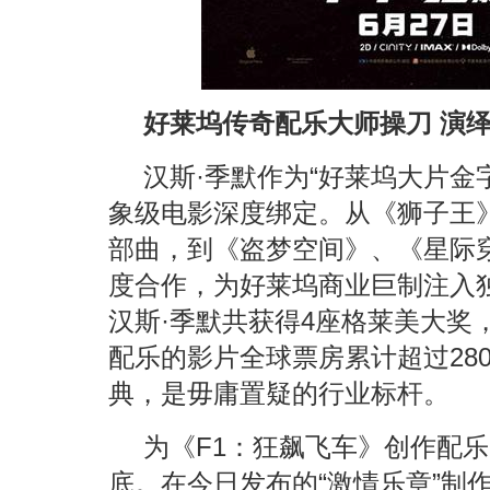
好莱坞传奇配乐大师操刀 演
汉斯·季默作为“好莱坞大片金
象级电影深度绑定。从《狮子王
部曲，到《盗梦空间》、《星际
度合作，为好莱坞商业巨制注入
汉斯·季默共获得4座格莱美大奖
配乐的影片全球票房累计超过28
典，是毋庸置疑的行业标杆。
为《F1：狂飙飞车》创作配
底。在今日发布的“激情乐章”制