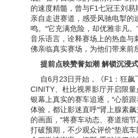
的速度精髓，曾与F1七冠王刘易
亲自走进赛道，感受风驰电掣的
鸣。“它充满危险，却优雅非凡。
音乐语言，诠释赛场上的热血与
佛亲临真实赛场，为他们带来前
提前点映赞誉如潮 解锁沉浸
自6月23日开始，《F1：狂飙
CINITY、杜比视界影厅开启
银幕上真实的赛车追逐，“心脏跟
体验，都让影迷直呼“肾上腺素飙升
的画面，“将赛车动态、赛道细节
打破预期，不少观众评价“垫底车