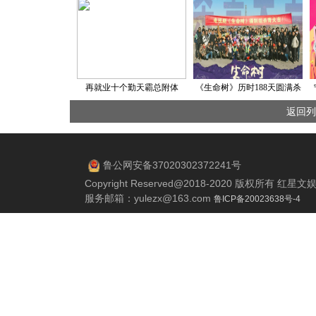
再就业十个勤天霸总附体
《生命树》历时188天圆满杀
《你们说了算》进军短剧市
青 杨紫胡歌共同守护“生命禁
返回列
场
区”
鲁公网安备37020302372241号
Copyright Reserved@2018-2020 版权所有 
服务邮箱：
yulezx@163.com
鲁ICP备20023638号-4