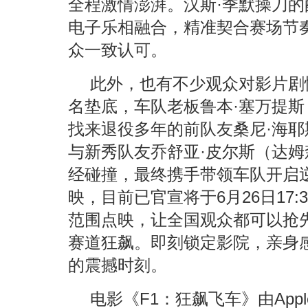
全程激情澎湃。汉斯·季默操刀
电子乐相融合，精准契合赛场节奏
众一致认可。
此外，也有不少观众对影片剧
名垫底，车队老板鲁本·塞万提斯
找来退役多年的前队友桑尼·海耶
与新秀队友乔舒亚·皮尔斯（达姆
经碰撞，最终携手带领车队开启逆
映，目前已官宣将于6月26日17:
范围点映，让全国观众都可以抢
赛道狂飙。即刻锁定影院，亲身
的震撼时刻。
电影《F1：狂飙飞车》由Ap