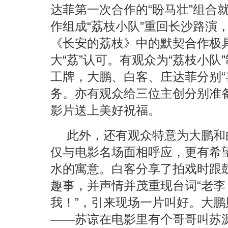
达菲第一次合作的“盼马壮”组合
作组成“荔枝小队”重回长沙路演
《长安的荔枝》中的默契合作极
大“荔”认可。有观众为“荔枝小队
工牌，大鹏、白客、庄达菲分别“
务。亦有观众给三位主创分别准备
影片送上美好祝福。
此外，还有观众特意为大鹏和
仅与电影名场面相呼应，更有希
水的寓意。白客分享了拍戏时跟鼓
趣事，并声情并茂重现台词“老
我！”，引来现场一片叫好。大
——苏谅在电影里有个哥哥叫苏源