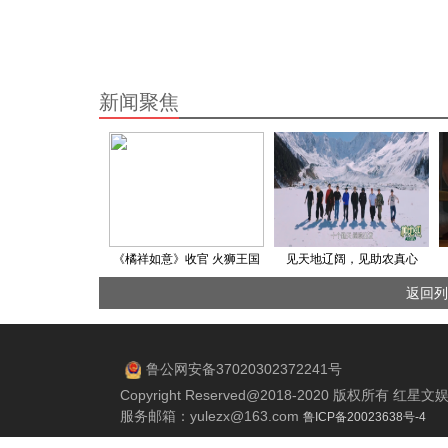
新闻聚焦
《橘祥如意》收官 火狮王国
见天地辽阔，见助农真心
影业再造佳作
《种地吧4》发布双宣传片
返回列
鲁公网安备37020302372241号
Copyright Reserved@2018-2020 版权所有 
服务邮箱：
yulezx@163.com
鲁ICP备20023638号-4