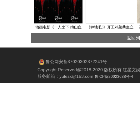
动画电影《一人之下·绵山血
《种地吧3》开工鸡菜共生立
战》首度官宣，原著作者米
体农业 五星好评率创三季新
返回列
二亲自操刀书写国漫热血新
高
篇
鲁公网安备37020302372241号
Copyright Reserved@2018-2020 版权所有 
服务邮箱：
yulezx@163.com
鲁ICP备20023638号-4