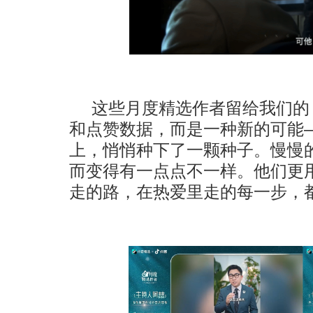
这些月度精选作者留给我们的
和点赞数据，而是一种新的可能
上，悄悄种下了一颗种子。慢慢
而
变得有一点点不一样。他们更
走的路，在热爱里走的每一步，