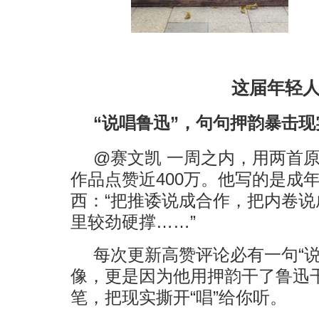
这届年轻
“说唱鲁迅”，句句押韵暴击现
@赛文凯 一周之内，用两首
作品点赞近400万。他写的是成
西：“把推诿说成合作，把内卷
里
较劲硬撑……”
每次更新高赞评论必有一句“
像，更是因为他用押韵干了鲁迅
笔，把现实撕开“唱”给你听。