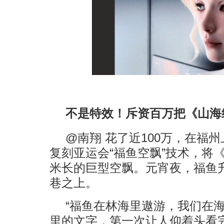
不是特效！斥资百万把《山海
@南翔 花了近100万，在福
复刻亚运会“福鱼空飘”技术，将
米长的巨型空飘。元宵夜，福鱼
巷之上。
“福鱼在林海里遨游，我们在海
里的文字，第一次让人仰着头看