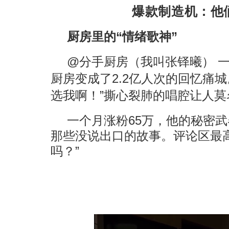
爆款制造机：他
厨房里的“情绪歌神”
@分手厨房（我叫张铎曦） 
厨房变成了2.2亿人次的回忆痛
城
选我啊！”撕心裂肺的唱腔让人莫
一个月涨粉65万，他的秘密
那些没说出口的故事。评论区最
吗？”