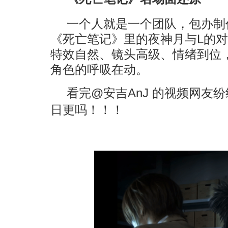
一个人就是一个团队，包办制
《死亡笔记》里的夜神月与L的对
特效自然、镜头高级、情绪到位
角色的呼吸在动。
看完@安吉AnJ 的视频网友
日更吗！！！