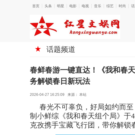
首页
头条
明星
电影
电视
音乐
综艺
时尚
话
话题频道
春鲜春游一键直达！《我和春
务解锁春日新玩法
2026-04-27 16:25:09
来源：
本站
春光不可辜负，好局如约而至
制小鲜综《我和春天组个局》于4
克孜携手宝藏飞行团，带你解锁春