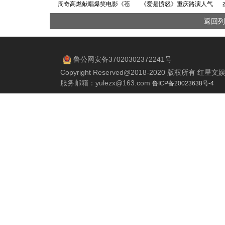
周奇高燃献唱爆笑电影《苍
《爱是愤怒》重庆路演人气
茫爱》插曲《给所有知道我
爆棚 王安宇王玉雯拆解西西
返回列
名字的人》 天津路演王迅赞
弗斯式坚守 终极海报与街头
叹曾毅“爱电影的心”
采访多维度释出
鲁公网安备37020302372241号
Copyright Reserved@2018-2020 版权所有 
服务邮箱：
yulezx@163.com
鲁ICP备20023638号-4