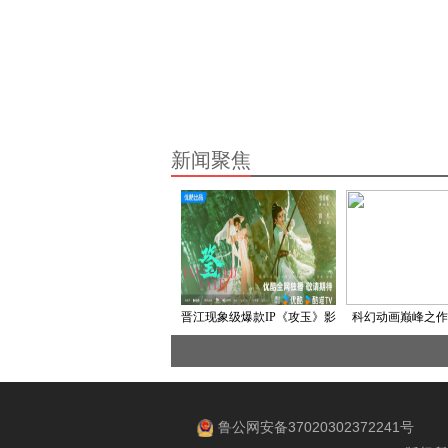
新闻聚焦
晋江现象级爆款IP《攻玉》影
科幻动画巅峰之作
视化开机 曾舜晞鹤男领衔主
动队》4K修复版定
演
全国艺联专
鲁公网安备37020302372241号