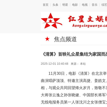
首页
头条
明星
电影
电视
音乐
综
焦点频道
《清算》首映礼众星集结为家国而
2025-12-01 10:40:48
来源：
本站
11月30日，电影《清算》在北
曲演唱萨顶顶、特邀主演高捷、姜皓文
相，与观众共同回望烽火岁月，致敬不
大将张云逸之孙张晓健、中国部长将军
无线电报务员第一人张沈川之女张僧宝