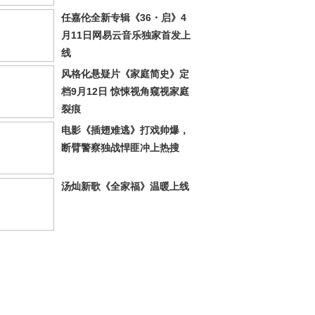
任嘉伦全新专辑《36・启》4
月11日网易云音乐独家首发上
线
风格化悬疑片《家庭简史》定
档9月12日 惊悚视角窥视家庭
裂痕
电影《插翅难逃》打戏帅爆，
断臂警察独战悍匪冲上热搜
汤灿新歌《全家福》温暖上线