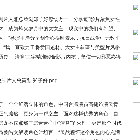
制片人兼总策划郑子好感慨万千，分享道“影片聚焦女性
对，成为烽火岁月中的大女主。现实中的我们有希望、
人！”导演里洋分享创作心得时表示，抗日战争中无数平
，“我一直致力于将爱国题材、大女主叙事与类型片风格
历史。‘清算’二字精准契合影片内核，坚信一切邪恶终将
了一个个鲜活立体的角色。中国台湾演员高捷饰演武青
正气凛然，更身为一帮之主。面对这样优秀的角色，自
武龙不仅点燃了武青青心中“清算”的火种，更是那个时代
员姜皓文解读角色时坦言，“虽然程怀这个角色内心充满