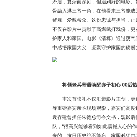
矛盾，复杂而深刻，但遇到好的电影、
骨融入洪三爷一角，在他看来三爷能成
帮规、爱戴帮众。这份忠诚与担当，正
不仅在影片中贡献了高燃武打戏份，更
护家人和家国。电影《清算》通过荡气
中感悟家国大义，凝聚守护家园的磅礴
将领老兵寄语唤醒赤子初心 00后
本次首映礼不仅汇聚影片主创，更
等重磅嘉宾亲临现场观影，嘉宾们高度评
袁存建曾担任朱德总司令文书，观影后
队，“很高兴能够看到如此震撼人心的
来的，抗日历史绝不能忘，家园必须由