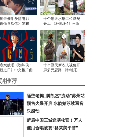
度最催泪爱情电影
十个勤天水培工位默契
偷偷喜欢你》发布
开工 《种地吧4》王阳
夏日恋恋” 版预告
硬核助力玫瑰入新园
彦斌献唱《蜘蛛侠：
十个勤天新农人视角开
新之日》中文推广曲
辟多元思路 《种地吧
歌声诠释英雄本心
4》请农大教授规划大
别推荐
棚
隔壁老樊_樊凯杰“流动”苏州站
预售火爆开启 水韵姑苏续写音
乐感动
断眉中国三城巡演收官！万人
催泪合唱被赞“格莱美平替”