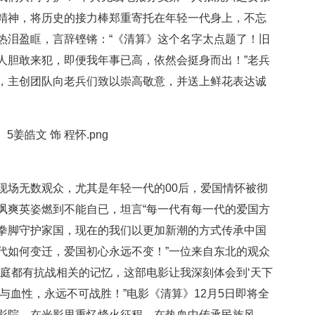
精神，将历史的接力棒郑重寄托在年轻一代身上，不忘
热泪盈眶，言辞铿锵：“《清算》这个名字太点题了！旧
人胆敢来犯，即便我年事已高，依然会挺身而出！”老兵
，主创团队向老兵们致以崇高敬意，并送上鲜花表达诚
现场无数观众，尤其是年轻一代的00后，爱国情怀被彻
飒爽英姿燃到不能自已，坦言“每一代有每一代的爱国方
拳脚守护家国，现在的我们以更加新潮的方式传承中国
代如何变迁，爱国初心永远不变！”一位来自东北的观众
家庭都有抗战相关的记忆，这部电影让我深刻体会到‘天下
与血性，永远不可战胜！”电影《清算》12月5日即将全
影院，在光影里重忆烽火征程，在热血中传承民族风