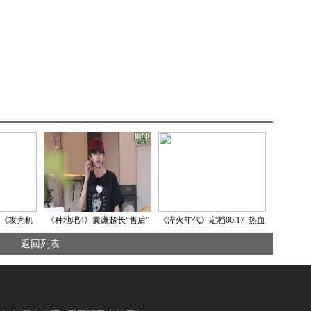
《攻壳机
《种地吧4》囊谦超长“售后”
《淬火年代》定档06.17 热血
档5月10日
十个勤天回归后陡门建设家
青年攻坚制造业自主创新之
返回列表
线上映
园
路