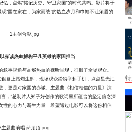
记忆，点燃“铭记历史、守卫家国”的时代共鸣。影片将于
展现“国在家在，为家而战”的热血岁月和巾帼不让须眉的
年
《
“
 以赤诚热血解构平凡英雄的家国担当
胡
崭
的叙事视角与高燃热血的视听呈现，征服了全场观众。
用
特
字在银幕上熠熠生辉，现场观众纷纷举起手机，点点星光汇
敬，更是对家国的赤诚。主题曲《相信相信的力量》演
，坦言，“总制片人郑子好创作的歌词里所蕴含的坚定信念深
女性的心力与新生力量，希望通过电影可以将这份相信