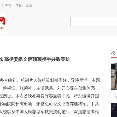
艺
时尚
话题
焦点
今
战 高捷姜皓文萨顶顶携手共敬英雄
京举办首映礼。总制片人兼总策划郑子好，导演里洋、主题
、侯桐江、张荣祥，主演武岳、刘开心等主创集体亮
十
屈历史。本次首映礼嘉宾阵容重磅非凡，特别邀请开国
门
人
书画院院长陈树新、朱德总司令文书袁存建将军、中共
大校以及中国人民志愿军抗美援朝老兵、双拥志愿者代