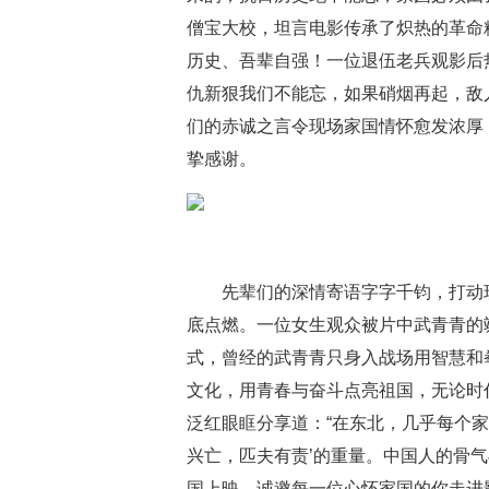
僧宝大校，坦言电影传承了炽热的革命
历史、吾辈自强！一位退伍老兵观影后
仇新狠我们不能忘，如果硝烟再起，敌
们的赤诚之言令现场家国情怀愈发浓厚
挚感谢。
先辈们的深情寄语字字千钧，打动
底点燃。一位女生观众被片中武青青的
式，曾经的武青青只身入战场用智慧和
文化，用青春与奋斗点亮祖国，无论时
泛红眼眶分享道：“在东北，几乎每个
兴亡，匹夫有责’的重量。中国人的骨气
国上映，诚邀每一位心怀家国的你走进