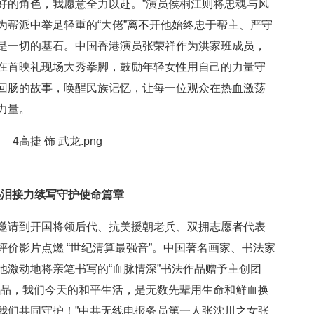
好的角色，我愿意全力以赴。”演员侯桐江则将忠魂与风
为帮派中举足轻重的“大佬”离不开他始终忠于帮主、严守
是一切的基石。中国香港演员张荣祥作为洪家班成员，
在首映礼现场大秀拳脚，鼓励年轻女性用自己的力量守
回肠的故事，唤醒民族记忆，让每一位观众在热血激荡
力量。
热泪接力续写守护使命篇章
邀请到开国将领后代、抗美援朝老兵、双拥志愿者代表
价影片点燃 “世纪清算最强音”。中国著名画家、书法家
他激动地将亲笔书写的“血脉情深”书法作品赠予主创团
作品，我们今天的和平生活，是无数先辈用生命和鲜血换
我们共同守护！”中共无线电报务员第一人张沈川之女张