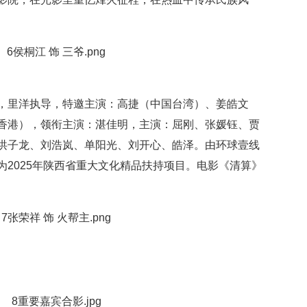
，里洋执导，特邀主演：高捷（中国台湾）、姜皓文
香港），领衔主演：湛佳明，主演：屈刚、张媛钰、贾
洪子龙、刘浩岚、单阳光、刘开心、皓泽。由环球壹线
2025年陕西省重大文化精品扶持项目。电影《清算》