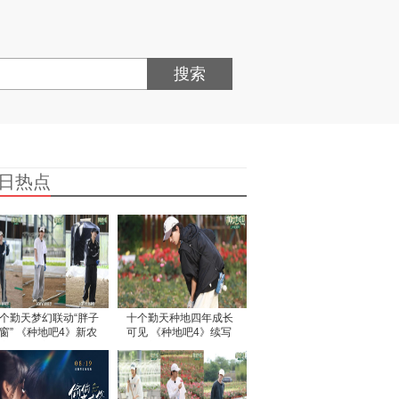
搜索
日热点
个勤天梦幻联动“胖子
十个勤天种地四年成长
窗” 《种地吧4》新农
可见 《种地吧4》续写
齐聚后陡门
玫瑰新故事